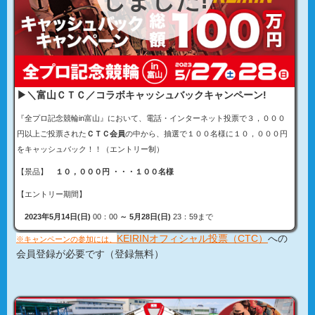
▶＼富山ＣＴＣ／コラボキャッシュバックキャンペーン!
『全プロ記念競輪in富山』において、電話・インターネット投票で３，０００
円以上ご投票された
ＣＴＣ会員
の中から、抽選で１００名様に１０，０００円
をキャッシュバック！！（エントリー制）
【景品】
１０，０００円 ・・・１００名様
【エントリー期間】
2023年5月14日(日)
00：00
～ 5月28日(日)
23：59まで
KEIRINオフィシャル投票（CTC）
への
※キャンペーンの参加には、
会員登録が必要です（登録無料）