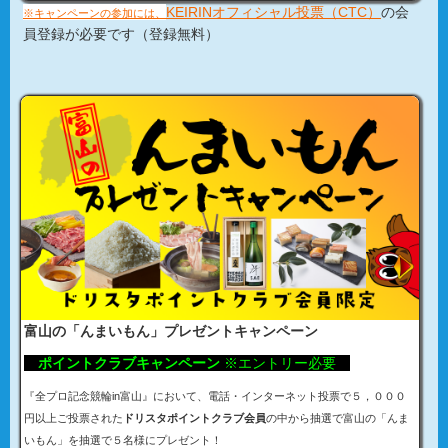
KEIRINオフィシャル投票（CTC）
の会
※キャンペーンの参加には、
員登録が必要です（登録無料）
富山の「んまいもん」プレゼントキャンペーン
ポイントクラブキャンペーン
※エントリー必要
『
全プロ記念競輪in富山
』において、電話・インターネット投票で５，０００
円以上ご投票された
ドリスタポイントクラブ会員
の中から抽選で富山の「んま
いもん」を抽選で５名様にプレゼント！