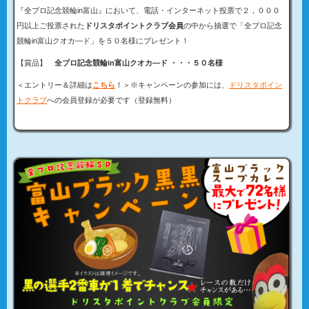
『
全プロ記念競輪in富山
』において、電話・インターネット投票で２，０００
円以上ご投票された
ドリスタポイントクラブ会員
の中から抽選で「全プロ記念
競輪in富山クオカ―ド」を５０名様にプレゼント！
【賞品】
全プロ記念競輪in富山クオカ―ド ・・・５０名様
＜エントリー＆詳細は
こちら
！＞※キャンペーンの参加には、
ドリスタポイン
トクラブ
への会員登録が必要です（登録無料）