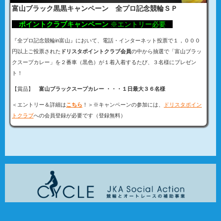
富山ブラック黒黒キャンペーン 全プロ記念競輪ＳＰ
ポイントクラブキャンペーン
※エントリー必要
『
全プロ記念競輪in富山
』において、電話・インターネット投票で１，０００
円以上ご投票された
ドリスタポイントクラブ会員
の中から抽選で「富山ブラッ
クスープカレー」を２番車（黒色）が１着入着するたび、３名様にプレゼン
ト！
【賞品】
富山ブラックスープカレー ・・・１日最大３６名様
＜エントリー＆詳細は
こちら
！＞※キャンペーンの参加には、
ドリスタポイン
トクラブ
への会員登録が必要です（登録無料）