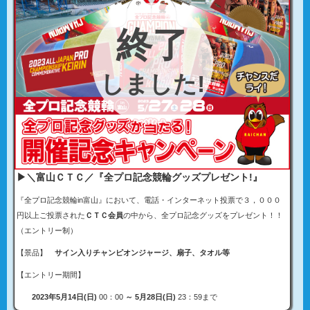
▶＼富山ＣＴＣ／『全プロ記念競輪グッズプレゼント!』
『全プロ記念競輪in富山』において、電話・インターネット投票で３，０００
円以上ご投票された
ＣＴＣ会員
の中から、全プロ記念グッズをプレゼント！！
（エントリー制）
【景品】
サイン入りチャンピオンジャージ、扇子、タオル等
【エントリー期間】
2023年5月14日(日)
00：00
～ 5月28日(日)
23：59まで