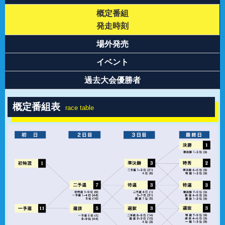
概定番組
発走時刻
場外発売
イベント
過去大会優勝者
概定番組表
race table