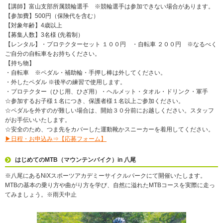
【講師】富山支部所属競輪選手 ※競輪選手は参加できない場合があります。
【参加費】500円（保険代を含む）
【対象年齢】4歳以上
【募集人数】3名様 (先着制）
【レンタル】・プロテクターセット １００円 ・自転車 ２００円 ※なるべく
ご自分の自転車をお持ちください。
【持ち物】
・自転車 ※ペダル・補助輪・手押し棒は外してください。
・外したペダル ※後半の練習で使用します。
・プロテクター（ひじ用、ひざ用）・ヘルメット・タオル・ドリンク・軍手
☆参加するお子様１名につき、保護者様１名以上ご参加ください。
☆ペダルを外すのが難しい場合は、開始３０分前にお越しください。スタッフ
がお手伝いいたします。
☆安全のため、つま先をカバーした運動靴かスニーカーを着用してください。
▶日程・お申込み⇒【応募フォーム】
はじめてのMTB（マウンテンバイク）in 八尾
※八尾にあるNiXスポーツアカデミーサイクルパークにて開催いたします。
MTBの基本の乗り方や曲がり方を学び、自然に溢れたMTBコースを実際に走っ
てみましょう。※雨天中止