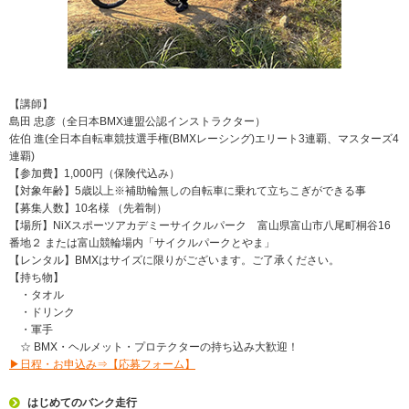
【講師】
島田 忠彦（全日本BMX連盟公認インストラクター）
佐伯 進(全日本自転車競技選手権(BMXレーシング)エリート3連覇、マスターズ4
連覇)
【参加費】1,000円（保険代込み）
【対象年齢】5歳以上※補助輪無しの自転車に乗れて立ちこぎができる事
【募集人数】10名様 （先着制）
【場所】NiXスポーツアカデミーサイクルパーク 富山県富山市八尾町桐谷16
番地２ または富山競輪場内「サイクルパークとやま」
【レンタル】BMXはサイズに限りがございます。ご了承ください。
【持ち物】
・タオル
・ドリンク
・軍手
☆ BMX・ヘルメット・プロテクターの持ち込み大歓迎！
▶日程・お申込み⇒【応募フォーム】
はじめてのバンク走行