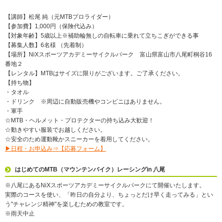
【講師】松尾 純（元MTBプロライダー）
【参加費】1,000円（保険代込み）
【対象年齢】5歳以上※補助輪無しの自転車に乗れて立ちこぎができる事
【募集人数】6名様 （先着制）
【場所】NiXスポーツアカデミーサイクルパーク 富山県富山市八尾町桐谷16
番地２
【レンタル】MTBはサイズに限りがございます。ご了承ください。
【持ち物】
・タオル
・ドリンク ※周辺に自動販売機やコンビニはありません。
・軍手
☆MTB・ヘルメット・プロテクターの持ち込み大歓迎！
☆動きやすい服装でお越しください。
☆安全のため運動靴かスニーカーを着用してください。
▶日程・お申込み⇒【応募フォーム】
はじめてのMTB（マウンテンバイク）レーシングin 八尾
※八尾にあるNiXスポーツアカデミーサイクルパークにて開催いたします。
実際のコースを使い、「昨日の自分より、ちょっとだけ早く走ってみる」とい
う"チャレンジ精神"を楽しむための教室です。
※雨天中止