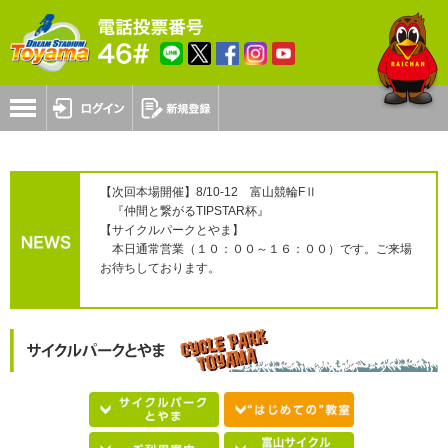
【次回本場開催】8/10-12 富山競輪FⅡ
『仲間と繋がるTIPSTAR杯』
【サイクルパークとやま】
本日通常営業（１０：００～１６：００）です。ご来場
お待ちしております。