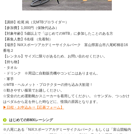
【講師】松尾 純（元MTBプロライダー）
【参加費】1,000円（保険代込み）
【対象年齢】5歳以上で「はじめてのMTB」に参加したことのある方
【募集人数】6名様 （先着制）
【場所】NiXスポーツアカデミーサイクルパーク 富山県富山市八尾町桐谷16
番地２
【レンタル】サイズに限りがあるため、お問い合わせください。
【持ち物】
・タオル
・ドリンク ※周辺に自動販売機やコンビニはありません。
・軍手
☆MTB・ヘルメット・プロテクターの持ち込み大歓迎！
☆動きやすい服装でお越しください。
☆安全のため運動靴かスニーカーを着用してください。 ☆サンダル、つっかけ
はペダルから足を外した時などに、怪我の原因となります。
▶日程・お申込み⇒【応募フォーム】
はじめてのBMXレーシング
※八尾にある「NiXスポーツアカデミーサイクルパーク」もしくは「富山競輪内