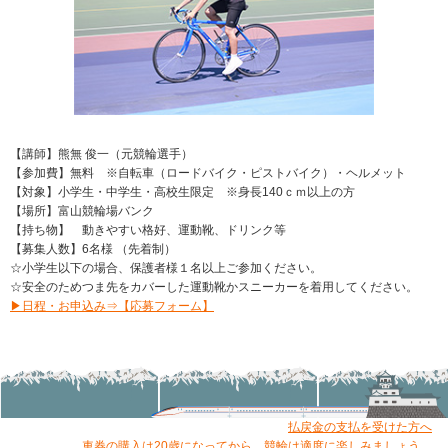
【講師】熊無 俊一（元競輪選手）
【参加費】無料 ※自転車（ロードバイク・ピストバイク）・ヘルメット
【対象】小学生・中学生・高校生限定 ※身長140ｃｍ以上の方
【場所】富山競輪場バンク
【持ち物】 動きやすい格好、運動靴、ドリンク等
【募集人数】6名様 （先着制）
☆小学生以下の場合、保護者様１名以上ご参加ください。
☆安全のためつま先をカバーした運動靴かスニーカーを着用してください。
▶日程・お申込み⇒【応募フォーム】
払戻金の支払を受けた方へ
車券の購入は20歳になってから。競輪は適度に楽しみましょう。