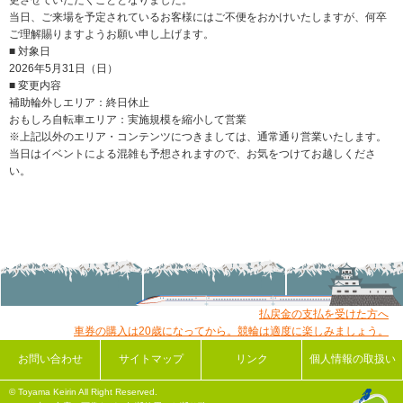
当日、ご来場を予定されているお客様にはご不便をおかけいたしますが、何卒
ご理解賜りますようお願い申し上げます。
■ 対象日
2026年5月31日（日）
■ 変更内容
補助輪外しエリア：終日休止
おもしろ自転車エリア：実施規模を縮小して営業
※上記以外のエリア・コンテンツにつきましては、通常通り営業いたします。
当日はイベントによる混雑も予想されますので、お気をつけてお越しくださ
い。
払戻金の支払を受けた方へ
車券の購入は20歳になってから。競輪は適度に楽しみましょう。
お問い合わせ
サイトマップ
リンク
個人情報の取扱い
© Toyama Keirin All Right Reserved.