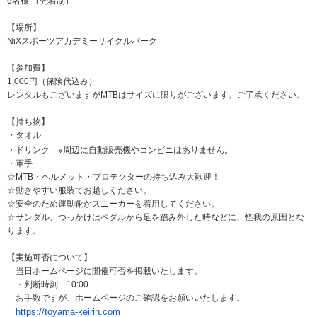
6名様 （先着制）
【場所】
NiXスポーツアカデミーサイクルパーク
【参加費】
1,000円（保険代込み）
レンタルもございますがMTBはサイズに限りがございます。ご了承ください。
【持ち物】
・タオル
※
・ドリンク
周辺に自動販売機やコンビニはありません。
・軍手
☆MTB・ヘルメット・プロテクターの持ち込み大歓迎！
☆動きやすい服装でお越しください。
☆安全のため運動靴かスニーカーを着用してください。
☆サンダル、つっかけはペダルから足を踏み外した時などに、怪我の原因とな
ります。
【実施可否について】
当日ホームページに開催可否を掲載いたします。
・判断時刻 10:00
お手数ですが、ホームページのご確認をお願いいたします。
https://toyama-keirin.com