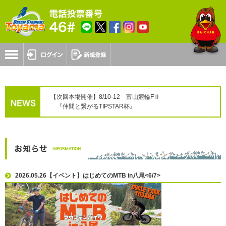
【次回本場開催】8/10-12 富山競輪FⅡ
『仲間と繋がるTIPSTAR杯』
2026.05.26【イベント】はじめてのMTB in八尾<6/7>