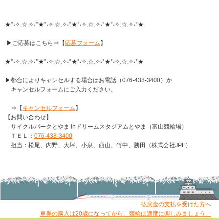
★°˖✧.☆.✧˖°★°˖✧.☆.✧˖°★°˖✧.☆.✧˖°★°˖✧.☆.✧˖°★
▶ご応募はこちら⇒【
応募フォーム
】
​★°˖✧.☆.✧˖°★°˖✧.☆.✧˖°★°˖✧.☆.✧˖°★°˖✧.☆.✧˖°★
▶
都合によりキャンセルする場合はお電話（076-438-3400）か
キャンセルフォームにご入力ください。
⇒【
キャンセルフォーム
】
【お問い合わせ】
サイクルパークとやま inドリームスタジアムとやま（富山競輪場）
ＴＥＬ：
076-438-3400
担当：松尾、内野、大坪、小泉、西山、竹中、勝田（株式会社JPF）
払戻金の支払を受けた方へ
車券の購入は20歳になってから。競輪は適度に楽しみましょう。