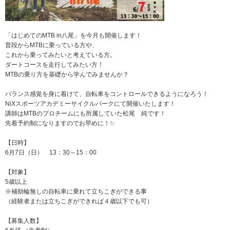
「はじめてのMTB in八尾」を今月も開催します！
普段からMTBに乗っている方や、
これから乗ってみたいと考えている方。
ダートコースを走行してみたい方！
MTBの乗り方を基礎から学んでみませんか？
バランス感覚を身に着けて、自転車をコントロールできるようになろう！
NiXスポーツアカデミーサイクルパークにて開催いたします！
講師はMTBのプロチームにも所属していた松尾 純です！
先着予約制になりますのでお早めに！✨
【日時】
6月7日（日） 13：30～15：00
【対象】
5歳以上
※補助輪無しの自転車に乗れて立ちこぎができる事
（経験者または立ちこぎができれば４歳以下でも可）
【募集人数】