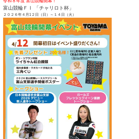
令
和
８年度 富山競輪開幕
！
富山競輪ＦⅠ 「チャリロト杯」
２０２６年４月1２
日（日）～１４日（火）