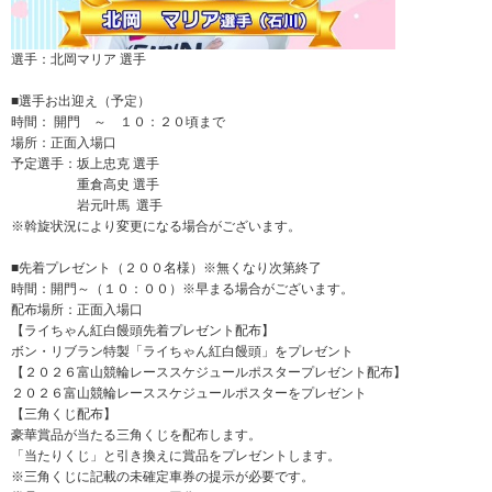
選手：北岡マリア 選手
■選手お出迎え（予定）
時間： 開門 ～ １０：２０頃まで
場所：正面入場口
予定選手：坂上忠克 選手
重倉高史 選手
岩元叶馬 選手
※斡旋状況により変更になる場合がございます。
■先着プレゼント（２００名様）※無くなり次第終了
時間：開門～（１０：００）※早まる場合がございます。
配布場所：正面入場口
【ライちゃん紅白饅頭先着プレゼント配布】
ボン・リブラン特製「ライちゃん紅白饅頭」をプレゼント
【２０２６富山競輪レーススケジュールポスタープレゼント配布】
２０２６富山競輪レーススケジュールポスターをプレゼント
【三角くじ配布】
豪華賞品が当たる三角くじを配布します。
「当たりくじ」と引き換えに賞品をプレゼントします。
※三角くじに記載の未確定車券の提示が必要です。