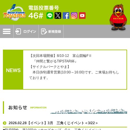
【次回本場開催】8/10-12 富山競輪FⅡ
『仲間と繋がるTIPSTAR杯』
【サイクルパークとやま】
本日(8/9)通常営業(10:00～16:00)です。ご来場お待ちし
ております。
2026.02.28【イベント】3月 三角くじイベント＜3/22＞
■防府競輪 第10回ウィナーズカップ GⅡ 三角くじイベント